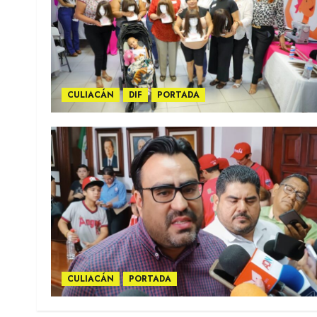
CULIACÁN
DIF
PORTADA
CULIACÁN
PORTADA