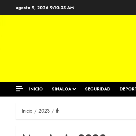
Saltar
agosto 9, 2026
9:10:34 AM
al
contenido
INICIO
SINALOA
SEGURIDAD
DEPOR
Inicio
2023
th