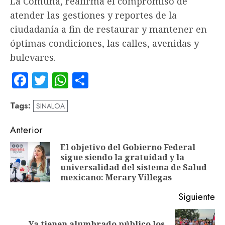
La Comuna, reafirma el compromiso de
atender las gestiones y reportes de la
ciudadanía a fin de restaurar y mantener en
óptimas condiciones, las calles, avenidas y
bulevares.
Facebook
Twitter
WhatsApp
Compartir
Tags:
SINALOA
Navegación
Anterior
de
El objetivo del Gobierno Federal
sigue siendo la gratuidad y la
En
entradas
universalidad del sistema de Salud
an
mexicano: Merary Villegas
Siguiente
Ya tienen alumbrado público los