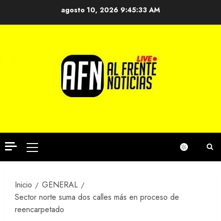
Saltar
agosto 10, 2026
9:45:34 AM
al
contenido
Menú
principal
Inicio
GENERAL
Sector norte suma dos calles más en proceso de
reencarpetado