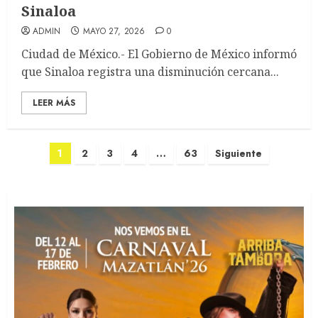
Sinaloa
ADMIN
MAYO 27, 2026
0
Ciudad de México.- El Gobierno de México informó
que Sinaloa registra una disminución cercana...
LEER MÁS
Paginación
1
2
3
4
…
63
Siguiente
de
entradas