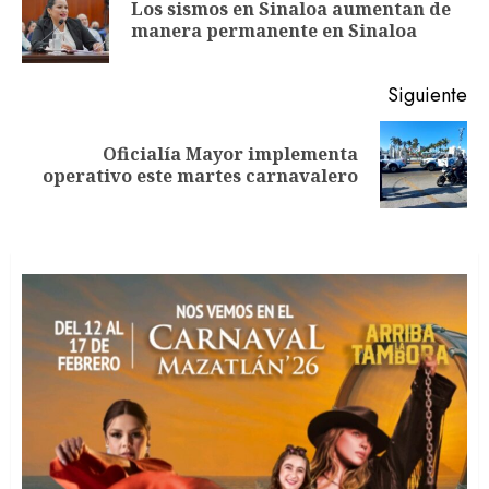
Los sismos en Sinaloa aumentan de
En
entradas
manera permanente en Sinaloa
an
Siguiente
Oficialía Mayor implementa
Siguiente
operativo este martes carnavalero
entrada: