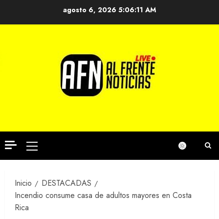
Saltar
agosto 6, 2026
5:06:11 AM
al
contenido
Menú
principal
Inicio
DESTACADAS
Incendio consume casa de adultos mayores en Costa
Rica