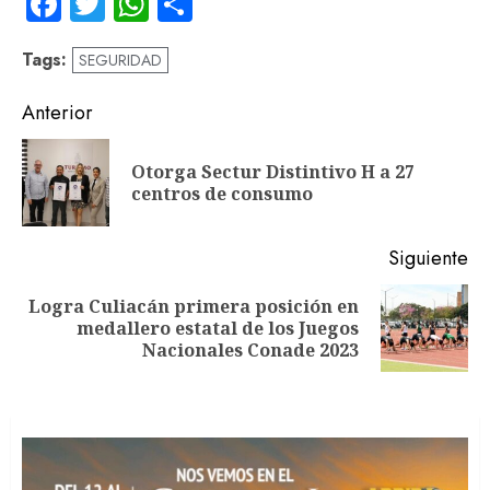
Facebook
Twitter
WhatsApp
Compartir
Tags:
SEGURIDAD
Navegación
Anterior
de
Otorga Sectur Distintivo H a 27
En
entradas
centros de consumo
an
Siguiente
Logra Culiacán primera posición en
Siguiente
medallero estatal de los Juegos
entrada:
Nacionales Conade 2023