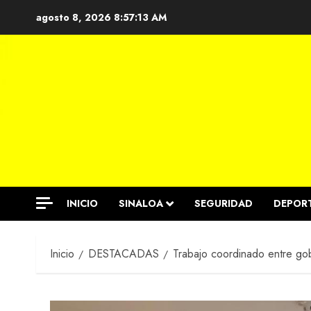
Saltar
agosto 8, 2026
8:57:14 AM
al
contenido
INICIO
SINALOA
SEGURIDAD
DEPOR
Inicio
DESTACADAS
Trabajo coordinado entre gobi