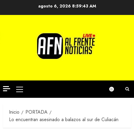
Saltar
agosto 6, 2026
8:59:44 AM
al
contenido
Menú
principal
Inicio
PORTADA
Lo encuentran asesinado a balazos al sur de Culiacán