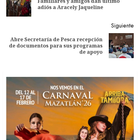
Familiares y amigos dan último
En
entradas
adiós a Aracely Jaqueline
an
Siguiente
Abre Secretaría de Pesca recepción
Siguiente
de documentos para sus programas
entrada:
de apoyo