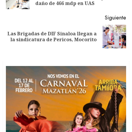
an
daño de 466 mdp en UAS
Siguiente
Las Brigadas de DIF Sinaloa llegan a
Siguiente
la sindicatura de Pericos, Mocorito
entrada: