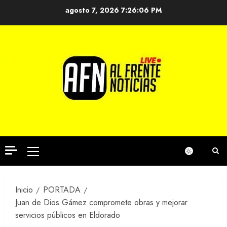
Saltar
agosto 7, 2026
7:26:07 PM
al
contenido
Menú
principal
Inicio
PORTADA
Juan de Dios Gámez compromete obras y mejorar
servicios públicos en Eldorado