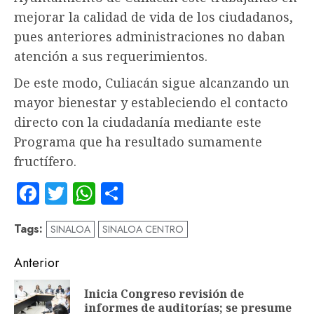
mejorar la calidad de vida de los ciudadanos,
pues anteriores administraciones no daban
atención a sus requerimientos.
De este modo, Culiacán sigue alcanzando un
mayor bienestar y estableciendo el contacto
directo con la ciudadanía mediante este
Programa que ha resultado sumamente
fructífero.
Facebook
Twitter
WhatsApp
Compartir
Tags:
SINALOA
SINALOA CENTRO
Navegación
Anterior
de
Inicia Congreso revisión de
En
entradas
informes de auditorías; se presume