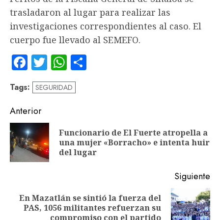
trasladaron al lugar para realizar las
investigaciones correspondientes al caso. El
cuerpo fue llevado al SEMEFO.
Facebook
Twitter
WhatsApp
Compartir
Tags:
SEGURIDAD
Navegación
Anterior
de
Funcionario de El Fuerte atropella a
En
entradas
una mujer «Borracho» e intenta huir
an
del lugar
Siguiente
En Mazatlán se sintió la fuerza del
Siguiente
PAS, 1056 militantes refuerzan su
entrada:
compromiso con el partido