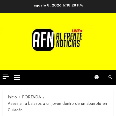
Saltar
agosto 8, 2026
6:18:28 PM
al
contenido
Menú
principal
Inicio
PORTADA
Asesinan a balazos a un joven dentro de un abarrote en
Culiacán