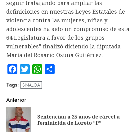
seguir trabajando para ampliar las
definiciones en nuestras Leyes Estatales de
violencia contra las mujeres, niñas y
adolescentes ha sido un compromiso de esta
64 Legislatura a favor de los grupos
vulnerables” finalizó diciendo la diputada
María del Rosario Osuna Gutiérrez.
Facebook
Twitter
WhatsApp
Compartir
Tags:
SINALOA
Navegación
Anterior
de
Sentencian a 25 años de cárcel a
En
entradas
feminicida de Loreto “P”
an