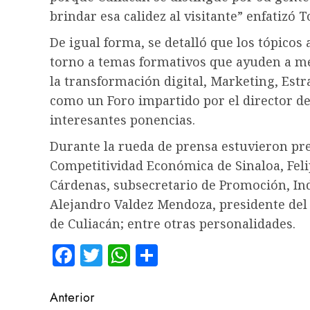
brindar esa calidez al visitante” enfatizó 
De igual forma, se detalló que los tópico
torno a temas formativos que ayuden a me
la transformación digital, Marketing, Estra
como un Foro impartido por el director 
interesantes ponencias.
Durante la rueda de prensa estuvieron pr
Competitividad Económica de Sinaloa, Feli
Cárdenas, subsecretario de Promoción, Ind
Alejandro Valdez Mendoza, presidente del 
de Culiacán; entre otras personalidades.
Facebook
Twitter
WhatsApp
Compartir
Navegación
Anterior