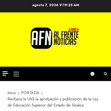
Saltar
agosto 7, 2026
9:19:26 AM
al
contenido
Menú
principal
Inicio
PORTADA
Rechaza la UAS la aprobación y publicación de la Ley
de Educación Superior del Estado de Sinaloa