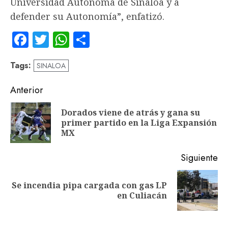
Universidad Autónoma de Sinaloa y a
defender su Autonomía”, enfatizó.
Facebook
Twitter
WhatsApp
Compartir
Tags:
SINALOA
Navegación
Anterior
de
Dorados viene de atrás y gana su
En
entradas
primer partido en la Liga Expansión
an
MX
Siguiente
Se incendia pipa cargada con gas LP
Siguiente
en Culiacán
entrada: