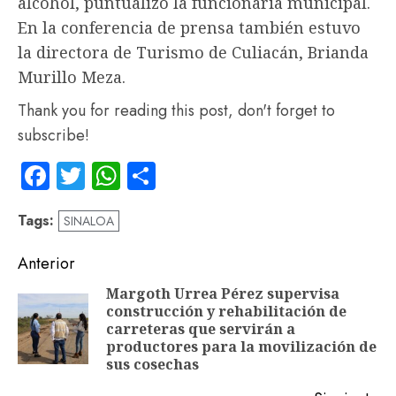
alcohol, puntualizó la funcionaria municipal.
En la conferencia de prensa también estuvo
la directora de Turismo de Culiacán, Brianda
Murillo Meza.
Thank you for reading this post, don't forget to
subscribe!
Facebook
Twitter
WhatsApp
Compartir
Tags:
SINALOA
Navegación
Anterior
de
Margoth Urrea Pérez supervisa
construcción y rehabilitación de
entradas
En
carreteras que servirán a
an
productores para la movilización de
sus cosechas