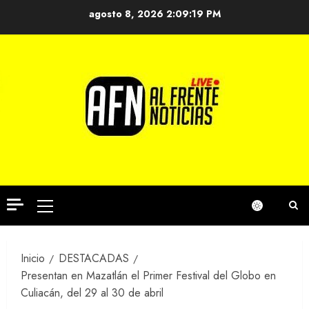
Saltar
agosto 8, 2026
2:09:19 PM
al
contenido
Menú
principal
Inicio
DESTACADAS
Presentan en Mazatlán el Primer Festival del Globo en
Culiacán, del 29 al 30 de abril