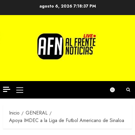
Saltar
agosto 6, 2026
7:18:37 PM
al
contenido
Menú
principal
Inicio
GENERAL
Apoya IMDEC a la Liga de Futbol Americano de Sinaloa