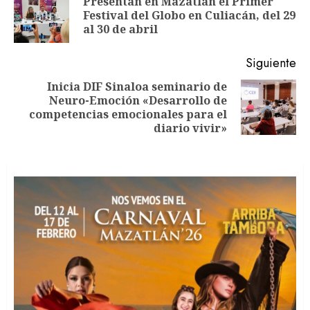
Presentan en Mazatlán el Primer
En
entradas
Festival del Globo en Culiacán, del 29
an
al 30 de abril
Siguiente
Inicia DIF Sinaloa seminario de
Neuro-Emoción «Desarrollo de
Siguiente
competencias emocionales para el
entrada:
diario vivir»