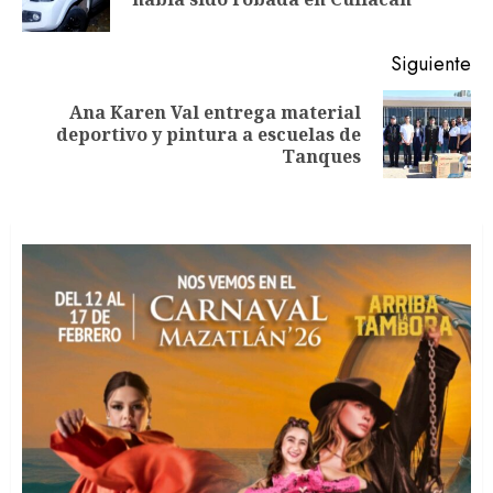
an
Siguiente
Ana Karen Val entrega material
Siguiente
deportivo y pintura a escuelas de
entrada:
Tanques