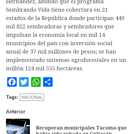
Hernández, abundó que el programa
Sembrando Vida tiene cobertura en 21
estados de la República donde participan 449
mil 822 sembradoras y sembradores que
impulsan la economía local en mil 14
municipios del país con inversión social
anual de 37 mil millones de pesos; se han
implementado sistemas agroforestales en un
millón 124 mil 555 hectáreas.
Facebook
Twitter
WhatsApp
Compartir
Tags:
NACIONAL
Navegación
Anterior
de
Recuperan municipales Tacoma que
En
entradas
había sido robada en Culiacán