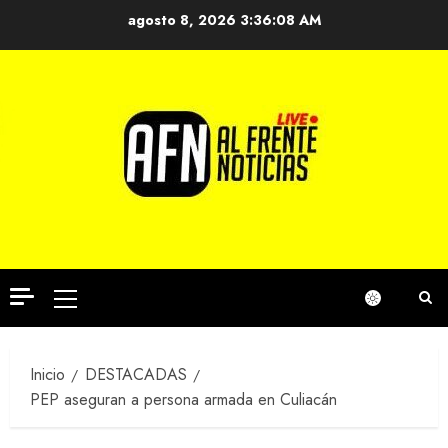
Saltar
agosto 8, 2026
3:36:08 AM
al
contenido
Menú
principal
Inicio
DESTACADAS
PEP aseguran a persona armada en Culiacán