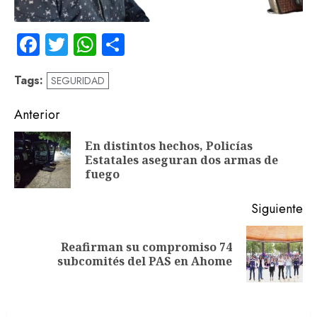
Facebook
Twitter
WhatsApp
Compartir
Tags:
SEGURIDAD
Navegación
Anterior
de
En distintos hechos, Policías
En
entradas
Estatales aseguran dos armas de
an
fuego
Siguiente
Reafirman su compromiso 74
Siguiente
subcomités del PAS en Ahome
entrada: