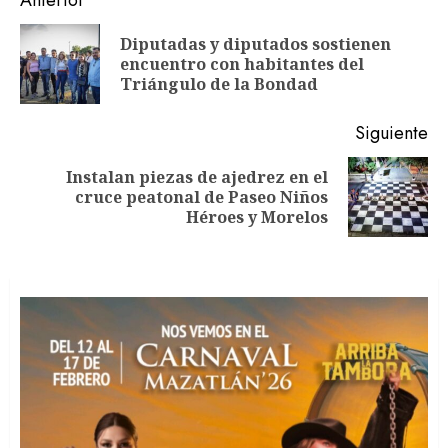
Navegación
de
Diputadas y diputados sostienen
En
entradas
encuentro con habitantes del
an
Triángulo de la Bondad
Siguiente
Instalan piezas de ajedrez en el
Siguiente
cruce peatonal de Paseo Niños
entrada:
Héroes y Morelos