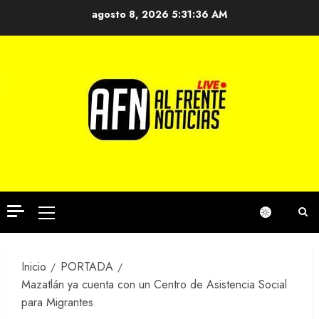
Saltar
agosto 8, 2026
5:31:36 AM
al
contenido
Menú
principal
Inicio
PORTADA
Mazatlán ya cuenta con un Centro de Asistencia Social
para Migrantes