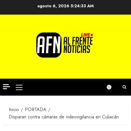
Saltar
agosto 6, 2026
5:24:34 AM
al
contenido
Menú
principal
Inicio
PORTADA
Disparan contra cámaras de videovigilancia en Culiacán