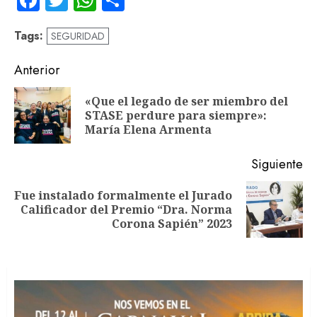
Facebook
Twitter
WhatsApp
Compartir
Tags:
SEGURIDAD
Navegación
Anterior
de
«Que el legado de ser miembro del
En
entradas
STASE perdure para siempre»:
an
María Elena Armenta
Siguiente
Fue instalado formalmente el Jurado
Siguiente
Calificador del Premio “Dra. Norma
entrada:
Corona Sapién” 2023