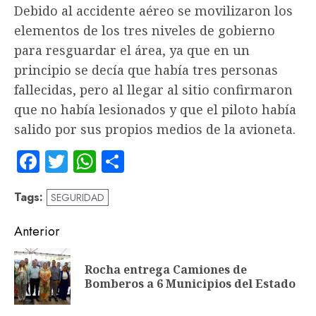
Debido al accidente aéreo se movilizaron los
elementos de los tres niveles de gobierno
para resguardar el área, ya que en un
principio se decía que había tres personas
fallecidas, pero al llegar al sitio confirmaron
que no había lesionados y que el piloto había
salido por sus propios medios de la avioneta.
Facebook
Twitter
WhatsApp
Compartir
Tags:
SEGURIDAD
Navegación
Anterior
de
Rocha entrega Camiones de
En
entradas
Bomberos a 6 Municipios del Estado
an