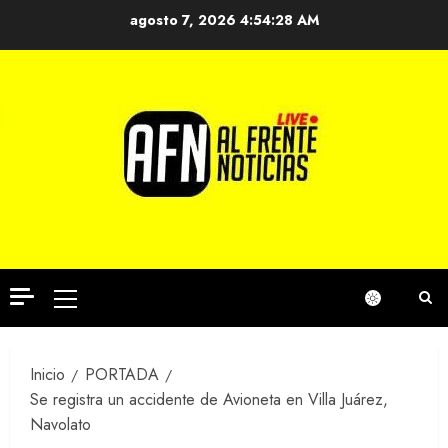
Saltar
agosto 7, 2026
4:54:28 AM
al
contenido
Menú
principal
Inicio
PORTADA
Se registra un accidente de Avioneta en Villa Juárez,
Navolato