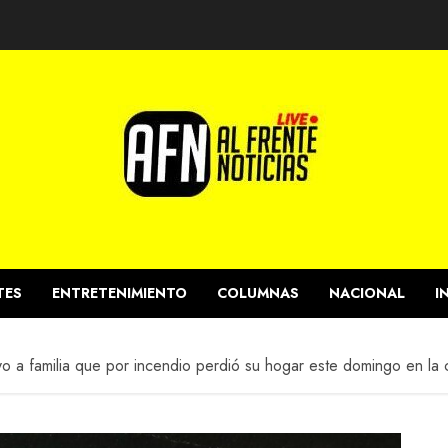
TES
ENTRETENIMIENTO
COLUMNAS
NACIONAL
I
yo a familia que por incendio perdió su hogar este domingo en la 