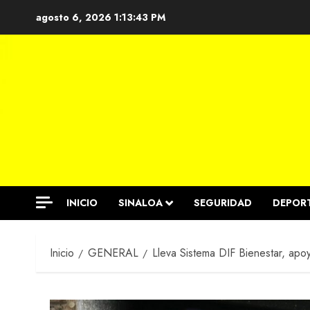
Saltar
agosto 6, 2026
1:13:43 PM
al
contenido
INICIO
SINALOA
SEGURIDAD
DEPOR
Inicio
GENERAL
Lleva Sistema DIF Bienestar, apo