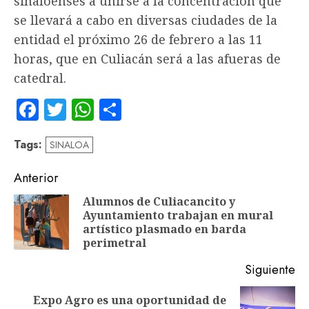
sinaloenses a unirse a la concentración que
se llevará a cabo en diversas ciudades de la
entidad el próximo 26 de febrero a las 11
horas, que en Culiacán será a las afueras de
catedral.
Facebook
Twitter
WhatsApp
Compartir
Tags:
SINALOA
Navegación
Anterior
de
Alumnos de Culiacancito y
Ayuntamiento trabajan en mural
En
entradas
artístico plasmado en barda
an
perimetral
Siguiente
Expo Agro es una oportunidad de