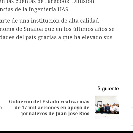
en las cuentas de Facebook: Difusión
ncias de la Ingeniería UAS.
rte de una institución de alta calidad
noma de Sinaloa que en los últimos años se
dades del país gracias a que ha elevado sus
Siguiente
Gobierno del Estado realiza más
Entrada
Siguiente
o
de 17 mil acciones en apoyo de
anterior:
entrada:
jornaleros de Juan José Rios