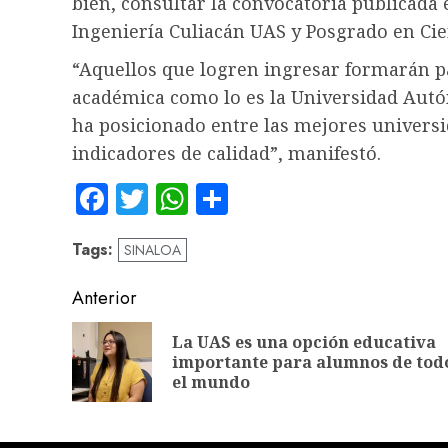
bien, consultar la convocatoria publicada 
Ingeniería Culiacán UAS y Posgrado en Cie
“Aquellos que logren ingresar formarán pa
académica como lo es la Universidad Autó
ha posicionado entre las mejores universi
indicadores de calidad”, manifestó.
Facebook
Twitter
WhatsApp
Compartir
Tags:
SINALOA
Navegación
Anterior
de
La UAS es una opción educativa
entradas
importante para alumnos de tod
el mundo