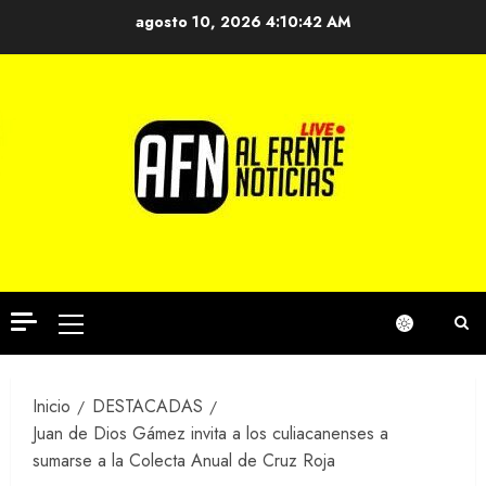
Saltar
agosto 10, 2026
4:10:43 AM
al
contenido
Menú
principal
Inicio
DESTACADAS
Juan de Dios Gámez invita a los culiacanenses a
sumarse a la Colecta Anual de Cruz Roja