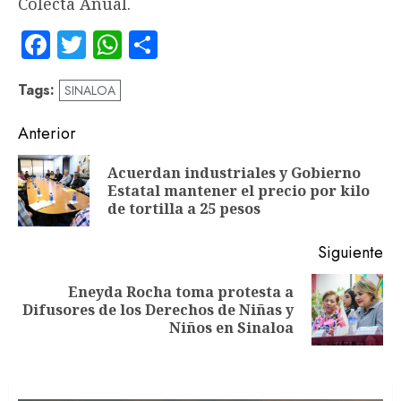
Colecta Anual.
Facebook
Twitter
WhatsApp
Compartir
Tags:
SINALOA
Navegación
Anterior
de
Acuerdan industriales y Gobierno
En
entradas
Estatal mantener el precio por kilo
an
de tortilla a 25 pesos
Siguiente
Eneyda Rocha toma protesta a
Siguiente
Difusores de los Derechos de Niñas y
entrada:
Niños en Sinaloa