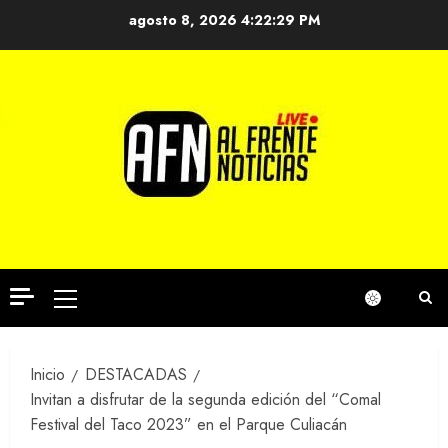
Saltar
agosto 8, 2026
4:22:29 PM
al
contenido
Menú
principal
Inicio
DESTACADAS
Invitan a disfrutar de la segunda edición del “Comal
Festival del Taco 2023” en el Parque Culiacán