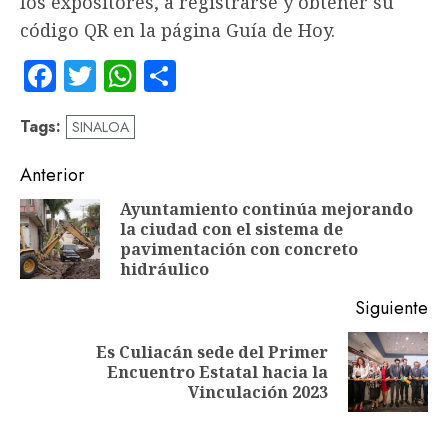
los expositores, a registrarse y obtener su
código QR en la página Guía de Hoy.
Facebook
Twitter
WhatsApp
Compartir
Tags:
SINALOA
Navegación
Anterior
de
Ayuntamiento continúa mejorando
la ciudad con el sistema de
En
entradas
pavimentación con concreto
an
hidráulico
Siguiente
Es Culiacán sede del Primer
Siguiente
Encuentro Estatal hacia la
entrada:
Vinculación 2023