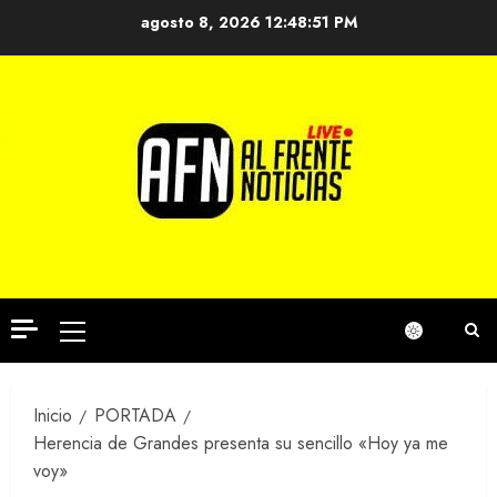
Saltar
agosto 8, 2026
12:48:51 PM
al
contenido
Menú
principal
Inicio
PORTADA
Herencia de Grandes presenta su sencillo «Hoy ya me
voy»