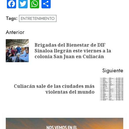
Facebook
Twitter
WhatsApp
Compartir
Tags:
ENTRETENIMIENTO
Navegación
Anterior
de
Brigadas del Bienestar de DIF
En
entradas
Sinaloa llegrán este viernes a la
an
colonia San Juan en Culiacán
Siguiente
Culiacán sale de las ciudades más
Siguiente
violentas del mundo
entrada: