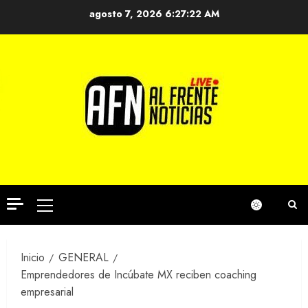
Saltar
agosto 7, 2026
6:27:23 AM
al
contenido
Menú
principal
Inicio
GENERAL
Emprendedores de Incúbate MX reciben coaching
empresarial