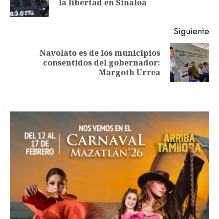
entradas
la libertad en Sinaloa
an
Siguiente
Navolato es de los municipios
Siguiente
consentidos del gobernador:
entrada:
Margoth Urrea