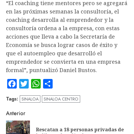
“El coaching tiene mentores pero se agregará
en las próximas semanas la consultoría, el
coaching desarrolla al emprendedor y la
consultoría ordena a la empresa, con estas
acciones que lleva a cabo la Secretaría de
Economía se busca lograr casos de éxito y
que el autoempleo que desarrolló el
emprendedor se convierta en una empresa
formal”, puntualizó Daniel Bustos.
Facebook
Twitter
WhatsApp
Compartir
Tags:
SINALOA
SINALOA CENTRO
Navegación
Anterior
de
Rescatan a 18 personas privadas de
En