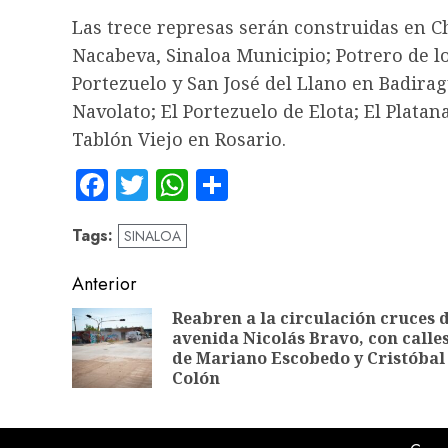
Las trece represas serán construidas en 
Nacabeva, Sinaloa Municipio; Potrero de l
Portezuelo y San José del Llano en Badirag
Navolato; El Portezuelo de Elota; El Platan
Tablón Viejo en Rosario.
Facebook
Twitter
WhatsApp
Compartir
Tags:
SINALOA
Navegación
Anterior
de
Reabren a la circulación cruces 
avenida Nicolás Bravo, con calle
entradas
de Mariano Escobedo y Cristóbal
Colón