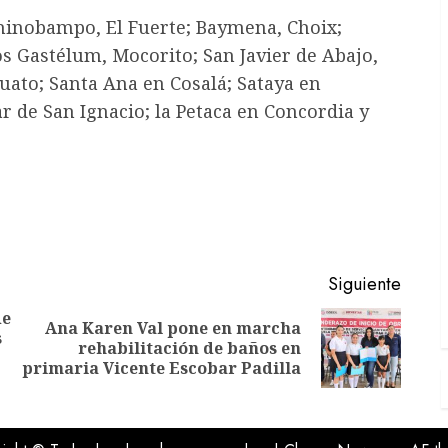
Chinobampo, El Fuerte; Baymena, Choix;
os Gastélum, Mocorito; San Javier de Abajo,
uato; Santa Ana en Cosalá; Sataya en
ar de San Ignacio; la Petaca en Concordia y
Siguiente
de
Ana Karen Val pone en marcha
s
Entrada
Siguiente
rehabilitación de baños en
anterior:
entrada:
primaria Vicente Escobar Padilla