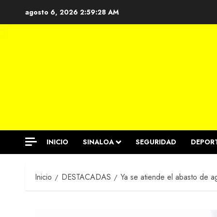
Saltar
agosto 6, 2026
2:59:29 AM
al
contenido
INICIO
SINALOA
SEGURIDAD
DEPOR
Inicio
DESTACADAS
Ya se atiende el abasto de 