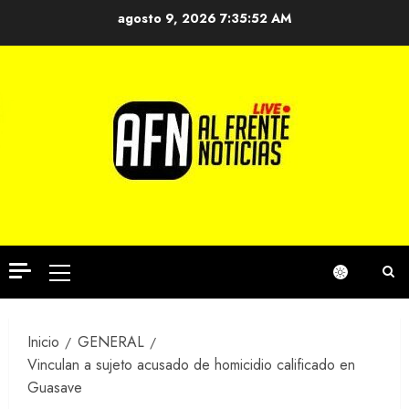
Saltar
agosto 9, 2026
7:35:52 AM
al
contenido
Menú
principal
Inicio
GENERAL
Vinculan a sujeto acusado de homicidio calificado en
Guasave