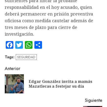
suficientes para fincar la probable
responsabilidad en el hoy acusado, quien
deberá permanecer en prisión preventiva
oficiosa como medida cautelar además de
tres meses de plazo para cierre de
investigación.
Facebook
Twitter
WhatsApp
Compartir
Tags:
SEGURIDAD
Navegación
Anterior
de
Edgar González invita a mamás
En
entradas
Mazatlecas a festejar su día
an
Siguiente