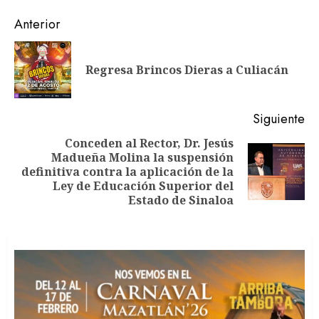
Navegación
Anterior
de
En
entradas
Regresa Brincos Dieras a Culiacán
an
Siguiente
Conceden al Rector, Dr. Jesús
Madueña Molina la suspensión
Siguiente
definitiva contra la aplicación de la
entrada:
Ley de Educación Superior del
Estado de Sinaloa