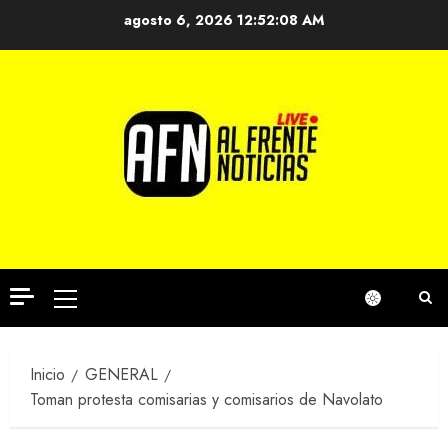
Saltar
agosto 6, 2026
12:52:08 AM
al
contenido
Menú
principal
Inicio
GENERAL
Toman protesta comisarias y comisarios de Navolato