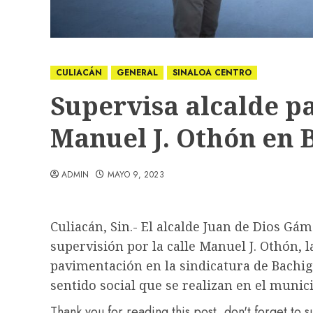
CULIACÁN
GENERAL
SINALOA CENTRO
Supervisa alcalde p
Manuel J. Othón en 
ADMIN
MAYO 9, 2023
Culiacán, Sin.- El alcalde Juan de Dios Gá
supervisión por la calle Manuel J. Othón, 
pavimentación en la sindicatura de Bachig
sentido social que se realizan en el munici
Thank you for reading this post, don't forget to 