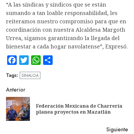
“A las síndicas y síndicos que se están
sumando a tan loable responsabilidad, les
reiteramos nuestro compromiso para que en
coordinación con nuestra Alcaldesa Margoth
Urrea, sigamos garantizando la llegada del
bienestar a cada hogar navolatense”, Expresó.
Facebook
Twitter
WhatsApp
Compartir
Tags:
SINALOA
Navegación
Anterior
de
Federación Mexicana de Charrería
En
entradas
planea proyectos en Mazatlán
an
Siguiente