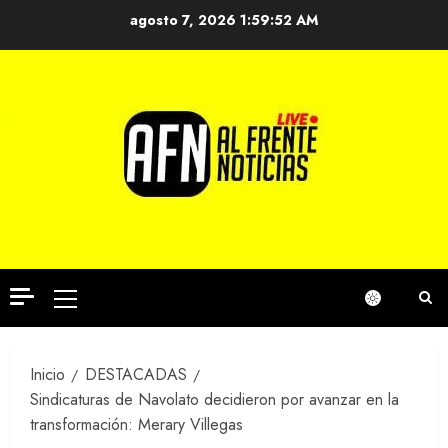
Saltar
agosto 7, 2026
1:59:52 AM
al
contenido
Menú
principal
Inicio
DESTACADAS
Sindicaturas de Navolato decidieron por avanzar en la
transformación: Merary Villegas