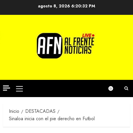
Saltar
agosto 8, 2026
6:20:32 PM
al
contenido
Menú
principal
Inicio
DESTACADAS
Sinaloa inicia con el pie derecho en Futbol