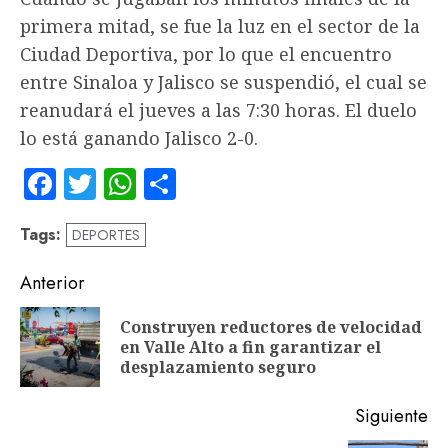
primera mitad, se fue la luz en el sector de la
Ciudad Deportiva, por lo que el encuentro
entre Sinaloa y Jalisco se suspendió, el cual se
reanudará el jueves a las 7:30 horas. El duelo
lo está ganando Jalisco 2-0.
Facebook
Twitter
WhatsApp
Compartir
Tags:
DEPORTES
Navegación
Anterior
de
Construyen reductores de velocidad
En
entradas
en Valle Alto a fin garantizar el
an
desplazamiento seguro
Siguiente