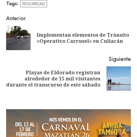
Tags:
SEGURIDAD
Navegación
Anterior
de
Implementan elementos de Tránsito
En
entradas
«Operativo Carrusel» en Culiacán
an
Siguiente
Playas de Eldorado registran
Siguiente
alrededor de 15 mil visitantes
entrada:
durante el transcurso de este sábado