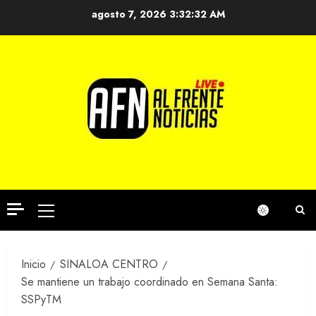
Saltar
agosto 7, 2026
3:32:33 AM
al
contenido
Menú
principal
Inicio
SINALOA CENTRO
Se mantiene un trabajo coordinado en Semana Santa:
SSPyTM