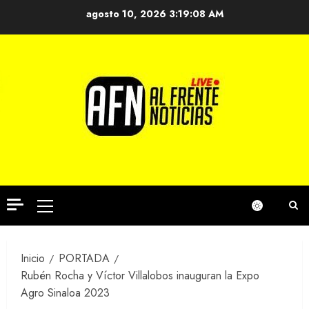
Saltar
agosto 10, 2026
3:19:08 AM
al
contenido
Menú
principal
Inicio
PORTADA
Rubén Rocha y Víctor Villalobos inauguran la Expo
Agro Sinaloa 2023