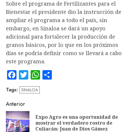
Sobre el programa de Fertilizantes para el
Bienestar el presidente dio la instrucción de
ampliar el programa a todo el país, sin
embargo, en Sinaloa se dará un apoyo
adicional para fortalecer la producción de
granos básicos, por lo que en los próximos
días se podría definir como se llevará a cabo
este programa.
Facebook
Twitter
WhatsApp
Compartir
Tags:
SINALOA
Navegación
Anterior
de
Expo Agro es una oportunidad de
En
entradas
mostrar el verdadero rostro de
an
Culiacán: Juan de Dios Gámez