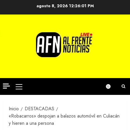
Saltar
agosto 8, 2026
12:26:01 PM
al
contenido
Menú
principal
Inicio
DESTACADAS
«Robacarros» despojan a balazos automóvil en Culiacán
y hieren a una persona