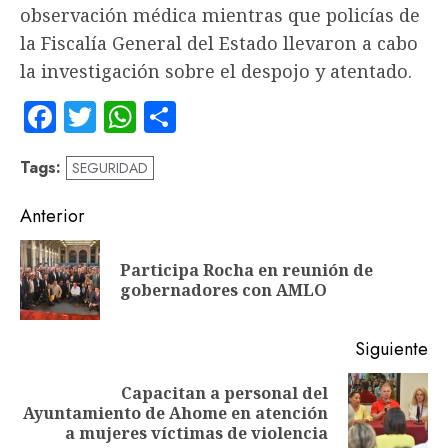
observación médica mientras que policías de
la Fiscalía General del Estado llevaron a cabo
la investigación sobre el despojo y atentado.
Facebook
Twitter
WhatsApp
Compartir
Tags:
SEGURIDAD
Navegación
Anterior
de
Participa Rocha en reunión de
En
entradas
gobernadores con AMLO
an
Siguiente
Capacitan a personal del
Siguiente
Ayuntamiento de Ahome en atención
entrada:
a mujeres víctimas de violencia