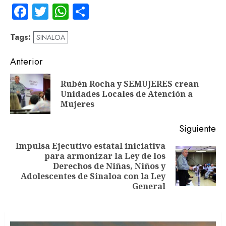
Facebook
Twitter
WhatsApp
Compartir
Tags:
SINALOA
Navegación
Anterior
de
Rubén Rocha y SEMUJERES crean
En
entradas
Unidades Locales de Atención a
an
Mujeres
Siguiente
Impulsa Ejecutivo estatal iniciativa
para armonizar la Ley de los
Siguiente
Derechos de Niñas, Niños y
entrada:
Adolescentes de Sinaloa con la Ley
General