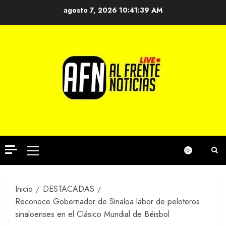
Saltar
agosto 7, 2026
10:41:40 AM
al
contenido
Menú
principal
Inicio
DESTACADAS
Reconoce Gobernador de Sinaloa labor de peloteros
sinaloenses en el Clásico Mundial de Béisbol