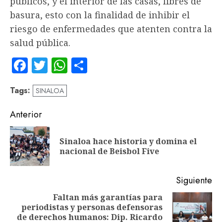
públicos, y el interior de las casas, libres de
basura, esto con la finalidad de inhibir el
riesgo de enfermedades que atenten contra la
salud pública.
Facebook
Twitter
WhatsApp
Compartir
Tags:
SINALOA
Navegación
Anterior
de
Sinaloa hace historia y domina el
En
entradas
nacional de Beisbol Five
an
Siguiente
Faltan más garantías para
periodistas y personas defensoras
Siguiente
de derechos humanos: Dip. Ricardo