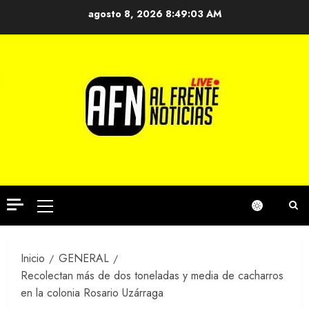
Saltar
agosto 8, 2026
8:49:04 AM
al
contenido
Menú
principal
Inicio
GENERAL
Recolectan más de dos toneladas y media de cacharros
en la colonia Rosario Uzárraga