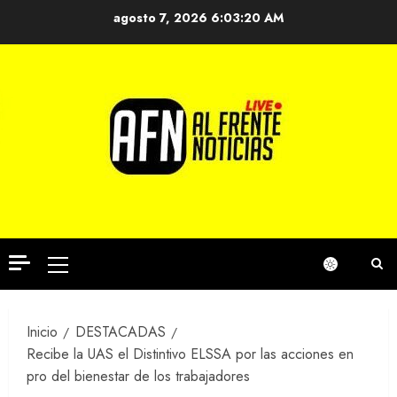
Saltar
agosto 7, 2026
6:03:21 AM
al
contenido
Menú
principal
Inicio
DESTACADAS
Recibe la UAS el Distintivo ELSSA por las acciones en
pro del bienestar de los trabajadores