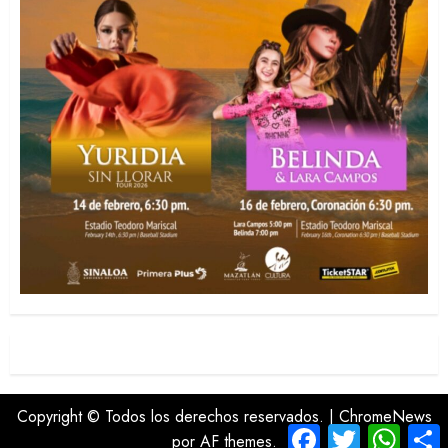
Copyright © Todos los derechos reservados.
|
ChromeNews
Facebook
Twitter
Whats
C
por AF themes.