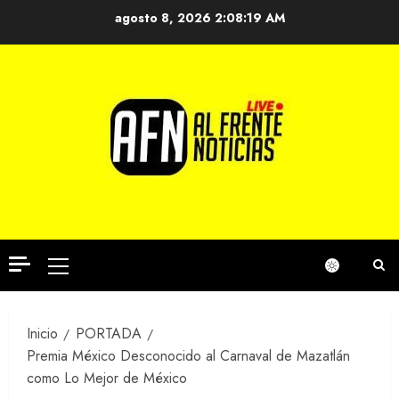
Saltar
agosto 8, 2026
2:08:20 AM
al
contenido
Menú
principal
Inicio
PORTADA
Premia México Desconocido al Carnaval de Mazatlán
como Lo Mejor de México