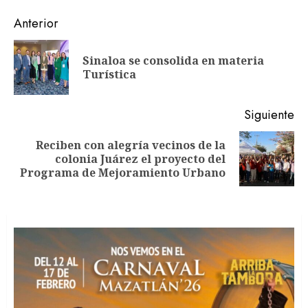
Navegación
Anterior
de
Sinaloa se consolida en materia
En
entradas
Turística
an
Siguiente
Reciben con alegría vecinos de la
Siguiente
colonia Juárez el proyecto del
entrada:
Programa de Mejoramiento Urbano