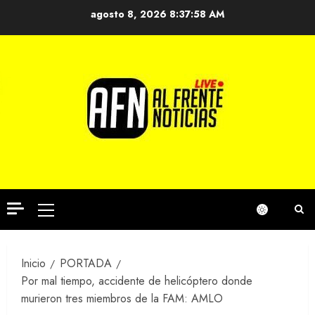
Saltar
agosto 8, 2026
8:37:58 AM
al
contenido
Menú
principal
Inicio
PORTADA
Por mal tiempo, accidente de helicóptero donde
murieron tres miembros de la FAM: AMLO