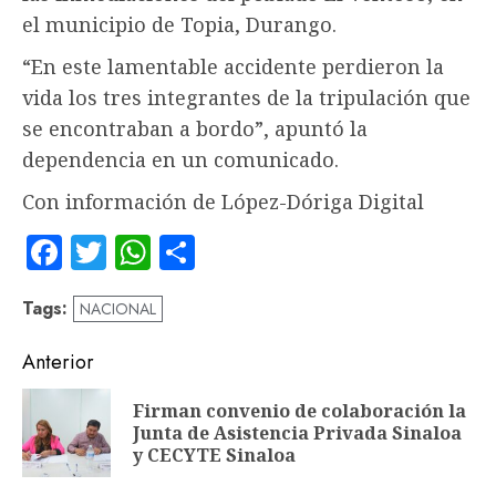
el municipio de Topia, Durango.
“En este lamentable accidente perdieron la
vida los tres integrantes de la tripulación que
se encontraban a bordo”, apuntó la
dependencia en un comunicado.
Con información de López-Dóriga Digital
Facebook
Twitter
WhatsApp
Compartir
Tags:
NACIONAL
Navegación
Anterior
de
Firman convenio de colaboración la
En
entradas
Junta de Asistencia Privada Sinaloa
an
y CECYTE Sinaloa