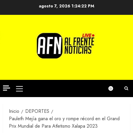
Saltar
agosto 7, 2026
1:24:23 PM
al
contenido
Menú
principal
Inicio
DEPORTES
Pauleth Mejía gana el oro y rompe récord en el Grand
Prix Mundial de Para Atletismo Xalapa 2023