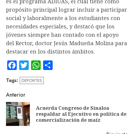
es el programa ADIUAS, el cual tiene como
propósito principal lograr incluir a participar
social y laboralmente a los estudiantes con
necesidades especiales, y destacó que los
jóvenes siempre han contado con el apoyo
del Rector, doctor Jesús Madueña Molina para
destacar en los distintos ámbitos.
Facebook
Twitter
WhatsApp
Compartir
Tags:
DEPORTES
Navegación
Anterior
de
Acuerda Congreso de Sinaloa
En
entradas
respaldar al Ejecutivo en política de
an
comercialización de maíz