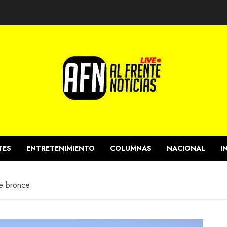
TES
ENTRETENIMIENTO
COLUMNAS
NACIONAL
I
e bronce