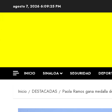
Saltar
agosto 7, 2026
6:09:26 PM
al
contenido
INICIO
SINALOA
SEGURIDAD
DEPOR
Inicio
DESTACADAS
Paola Ramos gana medalla d