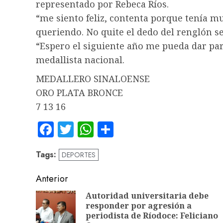
representado por Rebeca Ríos.
“me siento feliz, contenta porque tenía 
queriendo. No quite el dedo del renglón se 
“Espero el siguiente año me pueda dar para
medallista nacional.
MEDALLERO SINALOENSE
ORO PLATA BRONCE
7 13 16
Facebook
Twitter
WhatsApp
Compartir
Tags:
DEPORTES
Navegación
Anterior
de
Autoridad universitaria debe
responder por agresión a
entradas
periodista de Ríodoce: Feliciano