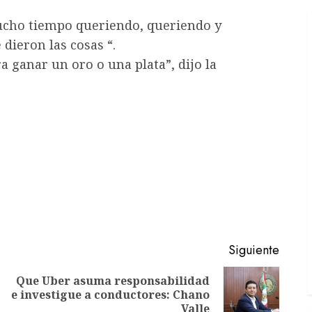
mucho tiempo queriendo, queriendo y
dieron las cosas “.
 ganar un oro o una plata”, dijo la
Siguiente
Que Uber asuma responsabilidad
Entrada
Siguiente
e investigue a conductores: Chano
anterior:
entrada:
Valle