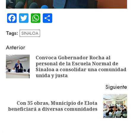
Facebook
Twitter
WhatsApp
Compartir
Tags:
SINALOA
Navegación
Anterior
de
Convoca Gobernador Rocha al
personal de la Escuela Normal de
En
entradas
Sinaloa a consolidar una comunidad
an
unida y justa
Siguiente
Con 35 obras, Municipio de Elota
Siguiente
beneficiará a diversas comunidades
entrada: