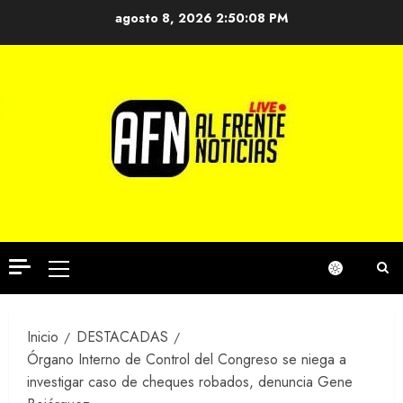
Saltar
agosto 8, 2026
2:50:08 PM
al
contenido
Menú
principal
Inicio
DESTACADAS
Órgano Interno de Control del Congreso se niega a
investigar caso de cheques robados, denuncia Gene