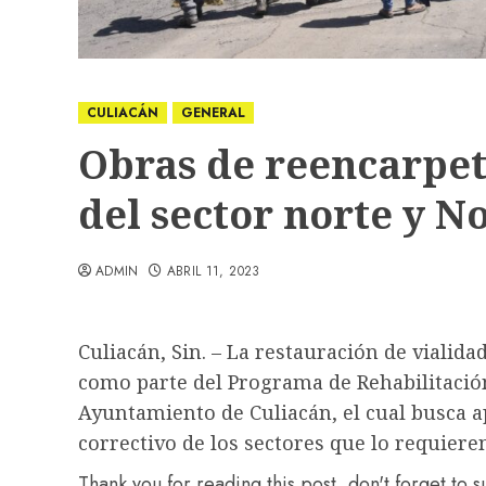
CULIACÁN
GENERAL
Obras de reencarpet
del sector norte y N
ADMIN
ABRIL 11, 2023
Culiacán, Sin. – La restauración de vialida
como parte del Programa de Rehabilitación
Ayuntamiento de Culiacán, el cual busca 
correctivo de los sectores que lo requiere
Thank you for reading this post, don't forget to 