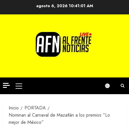
Saltar
agosto 6, 2026
10:41:01 AM
al
contenido
Menú
principal
Inicio
PORTADA
Nominan al Carnaval de Mazatlán a los premios “Lo
mejor de México”