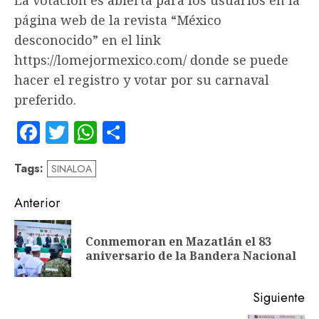
La votación es abierta para los usuarios en la
página web de la revista “México
desconocido” en el link
https://lomejormexico.com/ donde se puede
hacer el registro y votar por su carnaval
preferido.
Facebook
Twitter
WhatsApp
Compartir
Tags:
SINALOA
Navegación
Anterior
de
Conmemoran en Mazatlán el 83
En
entradas
aniversario de la Bandera Nacional
an
Siguiente