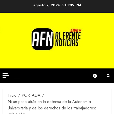
Saltar
agosto 7, 2026
5:18:39 PM
al
contenido
Menú
principal
Inicio
PORTADA
Ni un paso atrás en la defensa de la Autonomía
Universitaria y de los derechos de los trabajadores: