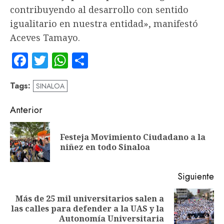
contribuyendo al desarrollo con sentido
igualitario en nuestra entidad», manifestó
Aceves Tamayo.
Facebook
Twitter
WhatsApp
Compartir
Tags:
SINALOA
Navegación
Anterior
de
Festeja Movimiento Ciudadano a la
En
entradas
niñez en todo Sinaloa
an
Siguiente
Más de 25 mil universitarios salen a
Siguiente
las calles para defender a la UAS y la
entrada:
Autonomía Universitaria