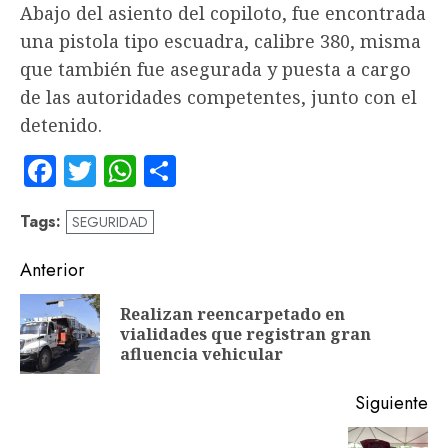
Abajo del asiento del copiloto, fue encontrada
una pistola tipo escuadra, calibre 380, misma
que también fue asegurada y puesta a cargo
de las autoridades competentes, junto con el
detenido.
Facebook
Twitter
WhatsApp
Compartir
Tags:
SEGURIDAD
Navegación
Anterior
de
Realizan reencarpetado en
En
entradas
vialidades que registran gran
an
afluencia vehicular
Siguiente