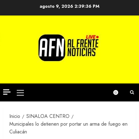
Saltar
agosto 9, 2026
2:39:36 PM
al
contenido
Menú
principal
Inicio
SINALOA CENTRO
Municipales lo detienen por portar un arma de fuego en
Culiacán