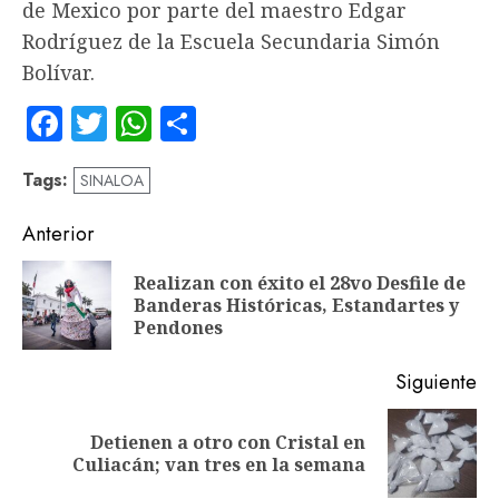
de Mexico por parte del maestro Edgar
Rodríguez de la Escuela Secundaria Simón
Bolívar.
Facebook
Twitter
WhatsApp
Compartir
Tags:
SINALOA
Navegación
Anterior
de
Realizan con éxito el 28vo Desfile de
En
entradas
Banderas Históricas, Estandartes y
an
Pendones
Siguiente
Detienen a otro con Cristal en
Siguiente
Culiacán; van tres en la semana
entrada: