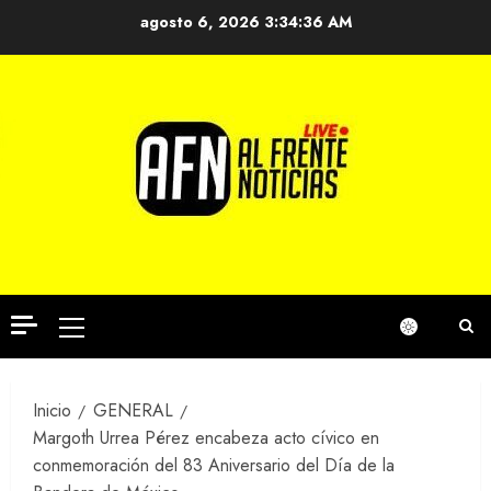
Saltar
agosto 6, 2026
3:34:37 AM
al
contenido
Menú
principal
Inicio
GENERAL
Margoth Urrea Pérez encabeza acto cívico en
conmemoración del 83 Aniversario del Día de la