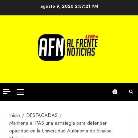
Saltar
agosto 9, 2026
2:37:22 PM
al
contenido
Menú
principal
Inicio
DESTACADAS
Mantiene el PAS una estrategia para defender
opacidad en la Universidad Autónoma de Sinaloa: