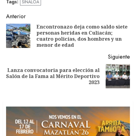
Tags:
SINALOA
Navegación
Anterior
de
Encontronazo deja como saldo siete
personas heridas en Culiacán;
En
entradas
cuatro policías, dos hombres y un
an
menor de edad
Siguiente
Lanza convocatoria para elección al
Siguiente
Salón de la Fama al Mérito Deportivo
entrada:
2023